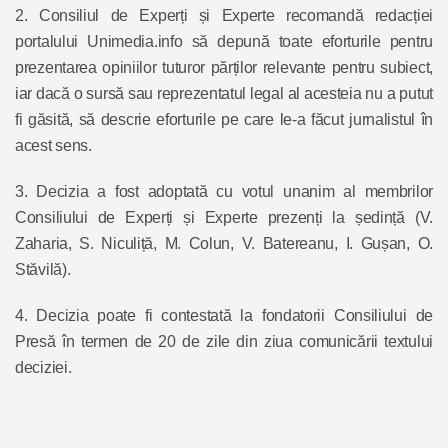
2. Consiliul de Experți și Experte recomandă redacției
portalului Unimedia.info să depună toate eforturile pentru
prezentarea opiniilor tuturor părților relevante pentru subiect,
iar dacă o sursă sau reprezentatul legal al acesteia nu a putut
fi găsită, să descrie eforturile pe care le-a făcut jurnalistul în
acest sens.
3. Decizia a fost adoptată cu votul unanim al membrilor
Consiliului de Experți și Experte prezenți la ședință (V.
Zaharia, S. Niculiță, M. Colun, V. Batereanu, I. Gușan, O.
Stăvilă).
4. Decizia poate fi contestată la fondatorii Consiliului de
Presă în termen de 20 de zile din ziua comunicării textului
deciziei.