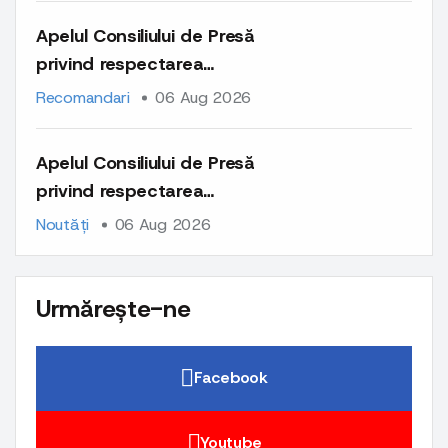
pe platformele lor
Apelul Consiliului de Presă
privind respectarea
normelor deontologice la
Recomandari
06 Aug 2026
publicarea materialelor cu
caracter comercial și a
Apelul Consiliului de Presă
comunicatelor de presă
privind respectarea
normelor deontologice la
Noutăți
06 Aug 2026
publicarea materialelor cu
caracter comercial și a
comunicatelor de presă
Urmărește-ne
Facebook
Youtube