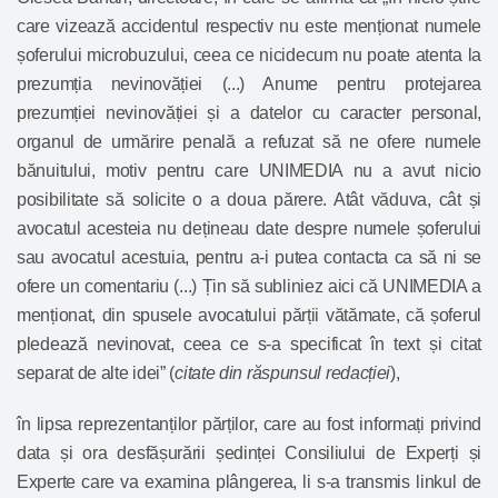
care vizează accidentul respectiv nu este menționat numele
șoferului microbuzului, ceea ce nicidecum nu poate atenta la
prezumția nevinovăției (...) Anume pentru protejarea
prezumției nevinovăției și a datelor cu caracter personal,
organul de urmărire penală a refuzat să ne ofere numele
bănuitului, motiv pentru care UNIMEDIA nu a avut nicio
posibilitate să solicite o a doua părere. Atât văduva, cât și
avocatul acesteia nu dețineau date despre numele șoferului
sau avocatul acestuia, pentru a-i putea contacta ca să ni se
ofere un comentariu (...) Țin să subliniez aici că UNIMEDIA a
menționat, din spusele avocatului părții vătămate, că șoferul
pledează nevinovat, ceea ce s-a specificat în text și citat
separat de alte idei” (
citate din răspunsul redacției
),
în lipsa reprezentanților părților, care au fost informați privind
data și ora desfășurării ședinței Consiliului de Experți și
Experte care va examina plângerea, li s-a transmis linkul de