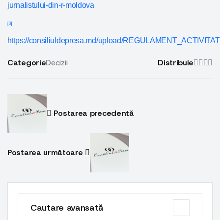
jurnalistului-din-r-moldova
[3]
https://consiliuldepresa.md/upload/REGULAMENT_ACTIV
Categorie
Decizii
Distribuie
Postarea precedentă
Postarea următoare
Cautare avansată