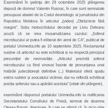
Examinând în şedinţa din 29 octombrie 2025 plângerea
depusă de domnul Valentin Rusnac, în care sunt semnalate
presupuse abateri de la Codul deontologic al jurnalistului din
Republica Moldova în articolul „(video) „Obrăznicie fără
margini”. Soția motociclistului decedat pe Liviu Deleanu
acuză că se vrea mușamalizarea cazului: „Șoferul
microbuzului ar putea fi eliberat din arest de CA”, publicat de
portalul Unimedia.info pe 10 septembrie 2025. Reclamantul
susține că articolul nu este echilibrat și nu respectă principiul
prezumției de nevinovăție. „Articolul prezintă șoferul
microbuzului ca fiind vinovat înainte de pronunțarea unei
hotărâri judecătorești definitive (...) Materialul oferă spațiu
extins rudelor și avocatului victimei, dar nu reflectă echilibrat
poziția șoferului sau a apărării acestuia” (
citate din plângere
),
examinând răspunsul portalului Unimedia.info la notificarea
Secretariatului Consiliului de Presă, semnat de doamna
Olesea Banari, directoare, în care se afirmă că „în nicio știre