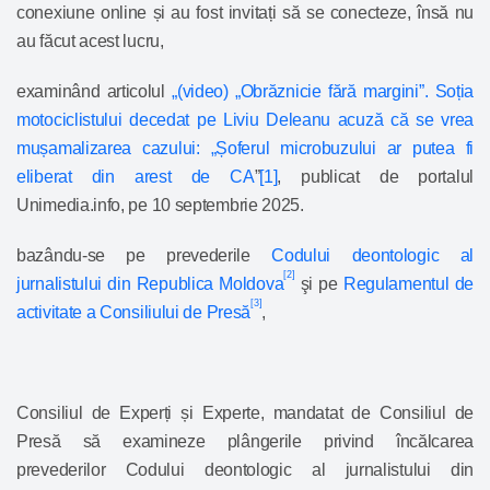
conexiune online și au fost invitați să se conecteze, însă nu
au făcut acest lucru,
examinând articolul
„(video) „Obrăznicie fără margini”. Soția
motociclistului decedat pe Liviu Deleanu acuză că se vrea
mușamalizarea cazului: „Șoferul microbuzului ar putea fi
eliberat din arest de CA
”
[1]
,
publicat de portalul
Unimedia.info, pe 10 septembrie 2025.
bazându-se pe prevederile
Codului deontologic al
[2]
jurnalistului din Republica Moldova
şi pe
Regulamentul de
[3]
activitate a Consiliului de Presă
,
Consiliul de Experți și Experte, mandatat de Consiliul de
Presă să examineze plângerile privind încălcarea
prevederilor Codului deontologic al jurnalistului din