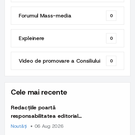
Forumul Mass-media
0
Expleinere
0
Video de promovare a Consiliului
0
Cele mai recente
Redacțiile poartă
responsabilitatea editorială
și deontologică pentru
Noutăți
06 Aug 2026
întregul conținut publicat