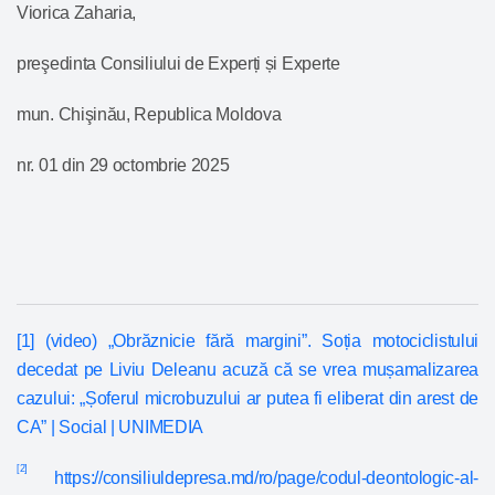
Viorica Zaharia,
preşedinta Consiliului de Experți și Experte
mun. Chişinău, Republica Moldova
nr. 01 din 29 octombrie 2025
[1]
(video) „Obrăznicie fără margini”. Soția motociclistului
decedat pe Liviu Deleanu acuză că se vrea mușamalizarea
cazului: „Șoferul microbuzului ar putea fi eliberat din arest de
CA” | Social | UNIMEDIA
[2]
https://consiliuldepresa.md/ro/page/codul-deontologic-al-