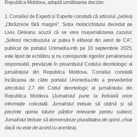
Republica Moldova, adoptă următoarea decizie:
1. Consiliul de Experți și Experte constată că articolul „(video)
„Obrăznicie fără margini”. Soția motociclistului decedat pe
Liviu Deleanu acuză că se vrea mușamalizarea cazului:
„Șoferul microbuzului ar putea fi eliberat din arest de CA”,
publicat de portalul Unimedia.info pe 10 septembrie 2025,
este lipsit de echilibru și nu corespunde rigorilor jurnalismului
responsabil, prevăzute în preambulul Codului deontologic al
jurnalistului din Republica Moldova. Consiliul constată
încălcarea de către portalul Unimedia.info a prevederilor
articolului 2.7
din Codul deontologic al jurnalistului din
Republica Moldova (
Jurnalistul pune la îndoială orice
informație colectată. Jurnalistul trebuie să obțină și să
prezinte opinia tuturor părților relevante pentru subiect.
Jurnalistul trebuie să demonstreze pluralitatea de opinii, chiar
dacă nu este de acord cu acestea
).