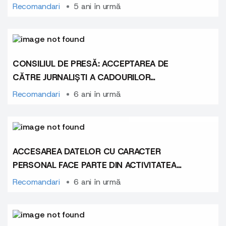
Presă solicită concurenților electorali și
Recomandari
5 ani în urmă
susținătorilor acestora să nu utilizeze
discursul de ură, iar instituțiile media să
prevină răspândirea acestui tip de discurs
CONSILIUL DE PRESĂ: ACCEPTAREA DE
CĂTRE JURNALIȘTI A CADOURILOR
AFECTEAZĂ CREDIBILITATEA MASS-MEDIA
Recomandari
6 ani în urmă
ACCESAREA DATELOR CU CARACTER
PERSONAL FACE PARTE DIN ACTIVITATEA
JURNALIȘTILOR
Recomandari
6 ani în urmă