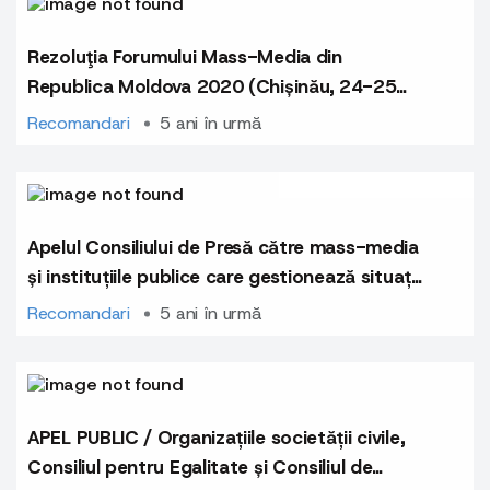
Rezoluţia Forumului Mass-Media din
Republica Moldova 2020 (Chișinău, 24-25
noiembrie 2020)
Recomandari
5 ani în urmă
Apelul Consiliului de Presă către mass-media
și instituțiile publice care gestionează situații
de risc cu implicarea copiilor
Recomandari
5 ani în urmă
APEL PUBLIC / Organizațiile societății civile,
Consiliul pentru Egalitate și Consiliul de