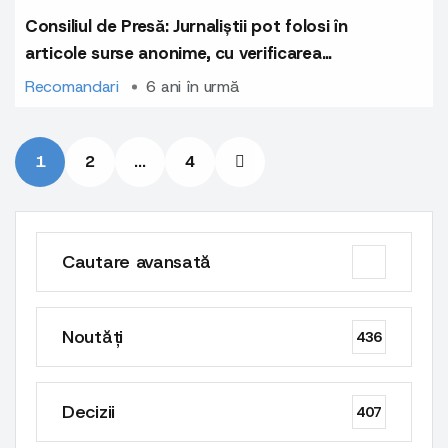
Consiliul de Presă: Jurnaliștii pot folosi în
articole surse anonime, cu verificarea
informației din alte surse și oferirea dreptului
Recomandari
6 ani în urmă
la replică
1
2
...
4
Cautare avansată
Noutăți
436
Decizii
407