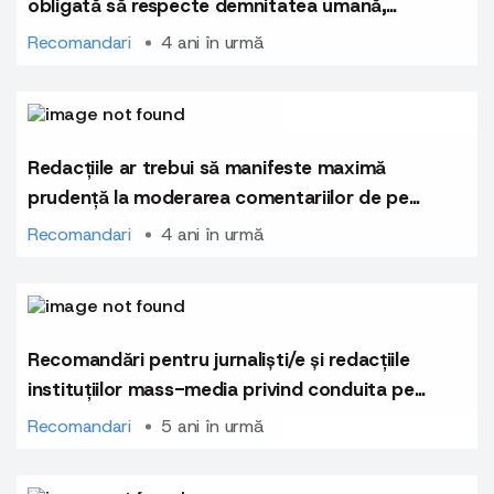
obligată să respecte demnitatea umană,
inclusiv a persoanelor decedate
Recomandari
4 ani în urmă
Redacțiile ar trebui să manifeste maximă
prudență la moderarea comentariilor de pe
online pentru a preveni discursul de ură,
Recomandari
4 ani în urmă
discriminarea și promovarea războiului
Recomandări pentru jurnaliști/e și redacțiile
instituțiilor mass-media privind conduita pe
rețelele sociale
Recomandari
5 ani în urmă