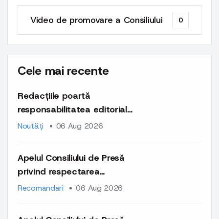
Video de promovare a Consiliului
0
Cele mai recente
Redacțiile poartă
responsabilitatea editorială
și deontologică pentru
Noutăți
06 Aug 2026
întregul conținut publicat
pe platformele lor
Apelul Consiliului de Presă
privind respectarea
normelor deontologice la
Recomandari
06 Aug 2026
publicarea materialelor cu
caracter comercial și a