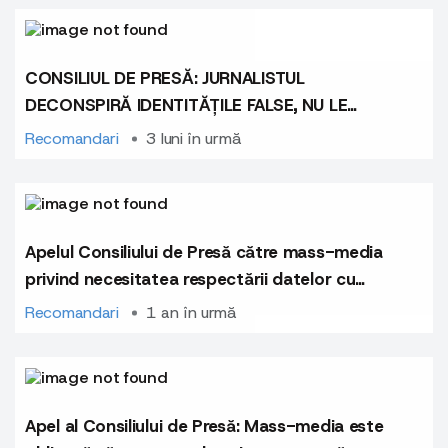
CONSILIUL DE PRESĂ: JURNALISTUL
DECONSPIRĂ IDENTITĂȚILE FALSE, NU LE
PROMOVEAZĂ
Recomandari
3 luni în urmă
Apelul Consiliului de Presă către mass-media
privind necesitatea respectării datelor cu
caracter personal la reflectarea unor
Recomandari
1 an în urmă
subiecte sensibile
Apel al Consiliului de Presă: Mass-media este