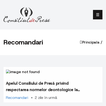
Recomandari
Principala /
Apelul Consiliului de Presă privind
respectarea normelor deontologice la
publicarea materialelor cu caracter
Recomandari
2 zile în urmă
comercial și a comunicatelor de presă