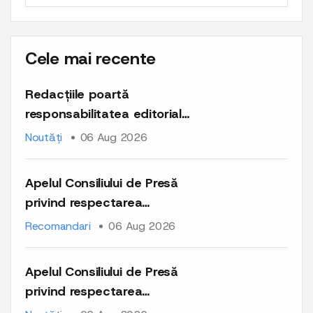
Cele mai recente
Redacțiile poartă
responsabilitatea editorială
și deontologică pentru
Noutăți
06 Aug 2026
întregul conținut publicat
pe platformele lor
Apelul Consiliului de Presă
privind respectarea
normelor deontologice la
Recomandari
06 Aug 2026
publicarea materialelor cu
caracter comercial și a
Apelul Consiliului de Presă
comunicatelor de presă
privind respectarea
normelor deontologice la