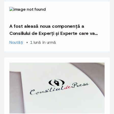
A fost aleasă noua componență a
Consiliului de Experți și Experte care va
examina plângerile privind încălcarea
Noutăți
1 lună în urmă
Codului deontologic al jurnalistului