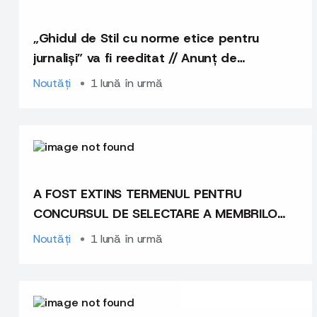
„Ghidul de Stil cu norme etice pentru
jurnaliși” va fi reeditat // Anunț de
angajare experți
Noutăți
1 lună în urmă
A FOST EXTINS TERMENUL PENTRU
CONCURSUL DE SELECTARE A MEMBRILOR
CONSILIULUI DE EXPERȚI ȘI EXPERTE
Noutăți
1 lună în urmă
PENTRU PERIOADA IUNIE 2026 – MAI 2028