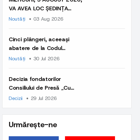
VA AVEA LOC ȘEDINȚA
CONSILIULUI DE EXPREȚI ȘI
Noutăți
03 Aug 2026
EXPERTE
Cinci plângeri, aceeași
abatere de la Codul
deontologic
Noutăți
30 Jul 2026
Decizia fondatorilor
Consiliului de Presă „Cu
privire la contestația
Decizii
29 Jul 2026
Agenției de presă IPN
împotriva Deciziei
Consiliului de Experți și
Urmărește-ne
Experte nr.04 din 27 mai