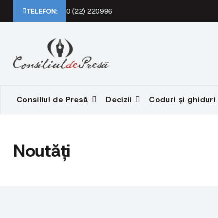
TELEFON:
0 (22) 220996
Consiliul de Presă
Decizii
Coduri și ghiduri
Noutăți