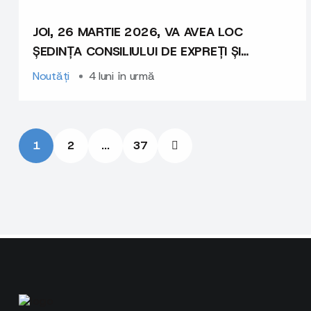
JOI, 26 MARTIE 2026, VA AVEA LOC
ȘEDINȚA CONSILIULUI DE EXPREȚI ȘI
EXPERTE
Noutăți
4 luni în urmă
1
2
...
37